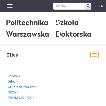
EN
Toggle
navigation
Politechnika
Szkoła
Warszawska
Doktorska
Files
Togg
navi
Media
»
Files
»
Szkoła doktorska
»
2024
»
PROM 2024/25
»