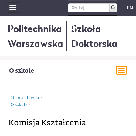
EN
Toggle
navigation
Politechnika
Szkoła
Warszawska
Doktorska
O szkole
Togg
navi
Strona główna
»
O szkole
»
Komisja Kształcenia