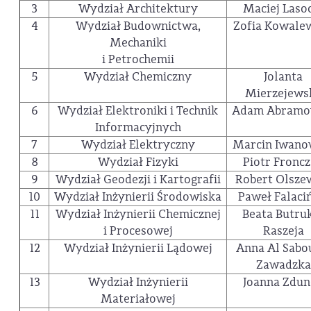
3
Wydział Architektury
Maciej Laso
4
Wydział Budownictwa,
Zofia Kowale
Mechaniki
i Petrochemii
5
Wydział Chemiczny
Jolanta
Mierzejews
6
Wydział Elektroniki i Technik
Adam Abramo
Informacyjnych
7
Wydział Elektryczny
Marcin Iwano
8
Wydział Fizyki
Piotr Fronc
9
Wydział Geodezji i Kartografii
Robert Olsze
10
Wydział Inżynierii Środowiska
Paweł Falaci
11
Wydział Inżynierii Chemicznej
Beata Butru
i Procesowej
Raszeja
12
Wydział Inżynierii Lądowej
Anna Al Sabo
Zawadzka
13
Wydział Inżynierii
Joanna Zdu
Materiałowej