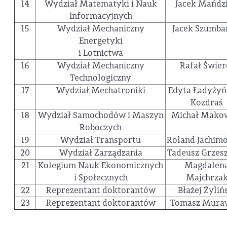
14
Wydział Matematyki i Nauk
Jacek Mańdz
Informacyjnych
15
Wydział Mechaniczny
Jacek Szumba
Energetyki
i Lotnictwa
16
Wydział Mechaniczny
Rafał Świer
Technologiczny
17
Wydział Mechatroniki
Edyta Ładyżyń
Kozdraś
18
Wydział Samochodów i Maszyn
Michał Mako
Roboczych
19
Wydział Transportu
Roland Jachim
20
Wydział Zarządzania
Tadeusz Grzes
21
Kolegium Nauk Ekonomicznych
Magdalen
i Społecznych
Majchrza
22
Reprezentant doktorantów
Błażej Żyliń
23
Reprezentant doktorantów
Tomasz Mura