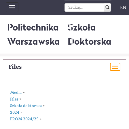
EN
Toggle
navigation
Politechnika
Szkoła
Warszawska
Doktorska
Files
Togg
navi
Media
»
Files
»
Szkoła doktorska
»
2024
»
PROM 2024/25
»