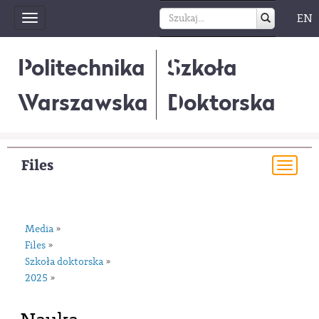
EN
Toggle
navigation
Politechnika
Szkoła
Warszawska
Doktorska
Files
Togg
navi
Media
»
Files
»
Szkoła doktorska
»
2025
»