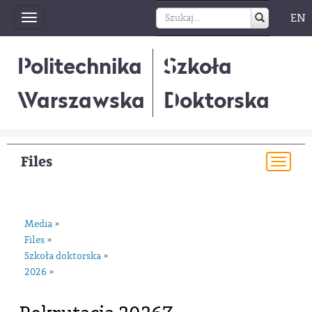
EN
Toggle
navigation
Politechnika
Szkoła
Warszawska
Doktorska
Files
Togg
navi
Media
»
Files
»
Szkoła doktorska
»
2026
»