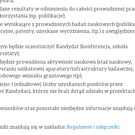
ydata;
dane rezultaty w odniesieniu do całości prowadzonej pra
rzystania (np. publikacje);
e wynikające z prowadzonych badań naukowych (publika
yjne, patenty, uzyskane wyróżnienia, itp.) z uwzględnie
m będzie uczestniczyć Kandydat (konferencja, szkoła
rsztaty);
j będzie prowadzona aktywność naukowa (staż naukowy,
taniu unikatowej aparatury/infrastruktury badawczej,
odowego wniosku grantowego itp);
iejsc i jednakowej liczby uzyskanych punktów przez
 Kandydaci, którzy nie brali dotąd udziału w projektac
 wniosków oraz pozostałe niezbędne informacje znajdują 
iki znajdują się w zakładce:
Regulamin i załączniki
.