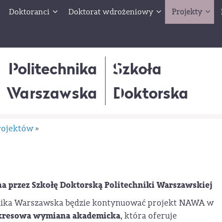
Doktoranci
Doktorat wdrożeniowy
Projekty
Politechnika
Szkoła
Warszawska
Doktorska
rojektów
»
 przez Szkołę Doktorską Politechniki Warszawskiej
hnika Warszawska będzie kontynuować projekt NAWA w
kresowa wymiana akademicka
, która oferuje