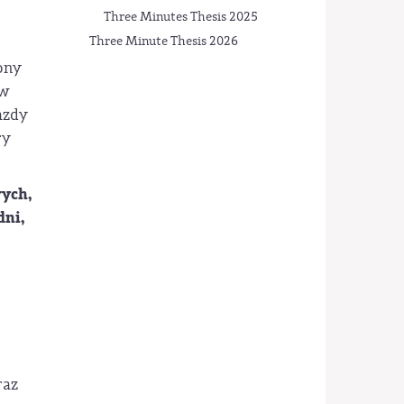
Three Minutes Thesis 2025
Three Minute Thesis 2026
ony
 w
azdy
ry
ych,
dni,
raz