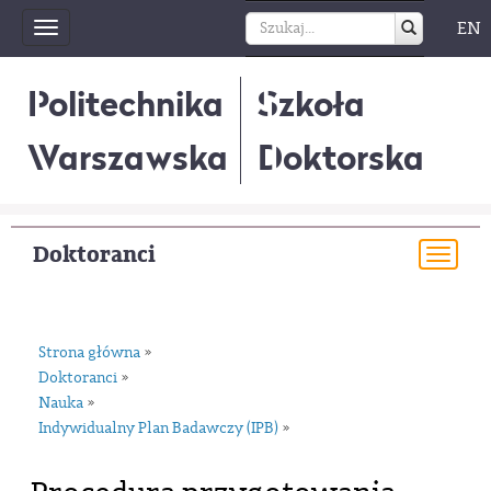
EN
Toggle
navigation
Politechnika
Szkoła
Warszawska
Doktorska
Doktoranci
Togg
navi
Strona główna
»
Doktoranci
»
Nauka
»
Indywidualny Plan Badawczy (IPB)
»