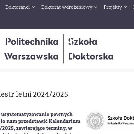
Doktoranci
Doktorat wdrożeniowy
Projekty
Politechnika
Szkoła
Warszawska
Doktorska
estr letni 2024/2025
 o usystematyzowanie pewnych
iło nam przedstawić
Kalendarium
4/2025, zawierające terminy, w