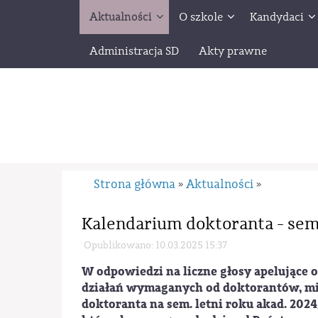
Aktualności
O szkole
Kandydaci
Administracja SD
Akty prawne
Strona główna
Aktualności
»
»
Kalendarium doktoranta - sem
Opublikowano: 10.03.2025 15:37
W odpowiedzi na liczne głosy apelujące
działań wymaganych od doktorantów, m
doktoranta
na sem. letni roku akad. 202