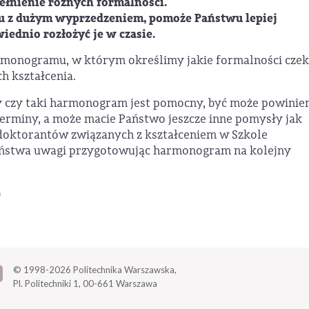
łnienie różnych formalności.
u z dużym wyprzedzeniem, pomoże Państwu lepiej
iednio rozłożyć je w czasie.
armonogramu, w którym określimy jakie formalności czek
 kształcenia.
czy taki harmonogram jest pomocny, być może powinie
terminy, a może macie Państwo jeszcze inne pomysły jak
doktorantów związanych z kształceniem w Szkole
Państwa uwagi przygotowując harmonogram na kolejny
)
© 1998-2026
Politechnika Warszawska,
Pl. Politechniki 1,
00-661 Warszawa