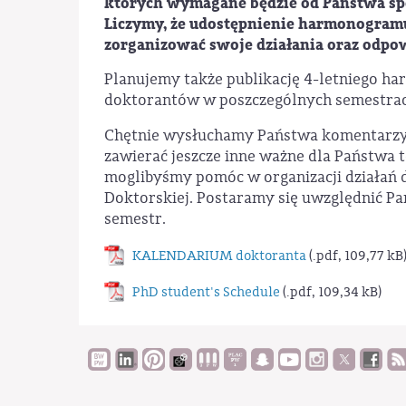
których wymagane będzie od Państwa spe
Liczymy, że udostępnienie harmonogram
zorganizować swoje działania oraz odpow
Planujemy także publikację 4-letniego h
doktorantów w poszczególnych semestrach
Chętnie wysłuchamy Państwa komentarzy 
zawierać jeszcze inne ważne dla Państwa 
moglibyśmy pomóc w organizacji działań 
Doktorskiej. Postaramy się uwzględnić 
semestr.
KALENDARIUM doktoranta
(.pdf, 109,77 kB
PhD student's Schedule
(.pdf, 109,34 kB)