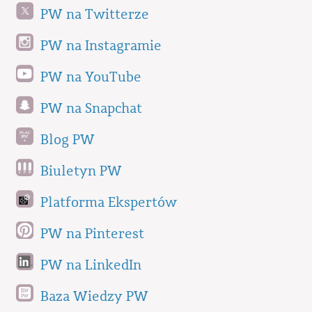
PW na Twitterze
PW na Instagramie
PW na YouTube
PW na Snapchat
Blog PW
Biuletyn PW
Platforma Ekspertów
PW na Pinterest
PW na LinkedIn
Baza Wiedzy PW