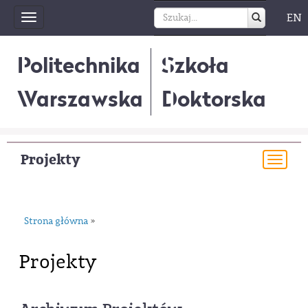
EN
Toggle
navigation
Politechnika
Szkoła
Warszawska
Doktorska
Projekty
Togg
navi
Strona główna
»
Projekty