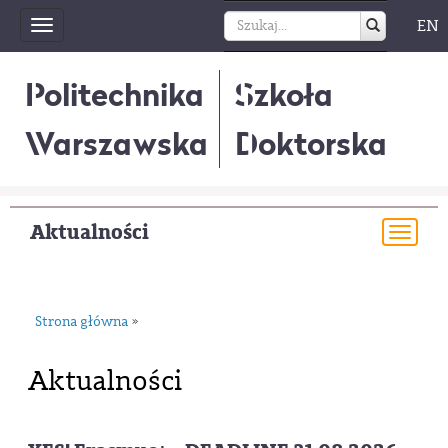
EN
Toggle
navigation
Politechnika
Szkoła
Warszawska
Doktorska
Aktualności
Togg
navi
Strona główna
»
Aktualności