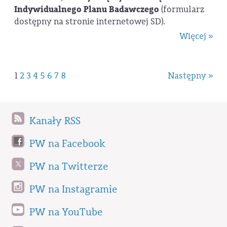
Indywidualnego Planu Badawczego
(formularz
dostępny na stronie internetowej SD).
Więcej »
1
2
3
4
5
6
7
8
Następny »
Kanały RSS
PW na Facebook
PW na Twitterze
PW na Instagramie
PW na YouTube