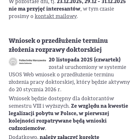
W pozostałe dni, tj.
23.12.2025, 29.12 - 31.12.2025
nie ma przyjęć interesantów
, w tym czasie
prosimy o
kontakt mailowy
.
Wniosek o przedłużenie terminu
złożenia rozprawy doktorskiej
20 listopada 2025 (czwartek)
został uruchomiony w systemie
USOS Web wniosek o przedłużenie terminu
złożenia pracy doktorskiej, który będzie aktywny
do 20 stycznia 2026 r.
Wniosek będzie dostępny dla doktorantów
semestru VIII i wyższych.
Ze względu na kwestie
legalizacji pobytu w Polsce, w pierwszej
kolejności rozpatrywane będą wnioski
cudzoziemców
.
Dodatkowo,
należy załączyć korektę