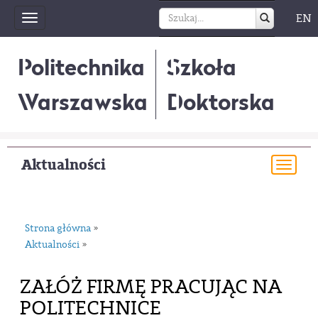
EN
Toggle
navigation
Politechnika
Szkoła
Warszawska
Doktorska
Aktualności
Togg
navi
Strona główna
»
Aktualności
»
ZAŁÓŻ FIRMĘ PRACUJĄC NA
POLITECHNICE