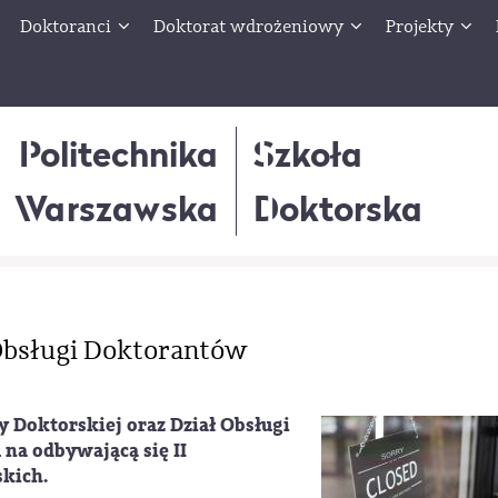
Doktoranci
Doktorat wdrożeniowy
Projekty
Politechnika
Szkoła
Warszawska
Doktorska
 Obsługi Doktorantów
y Doktorskiej oraz Dział Obsługi
na odbywającą się II
skich.