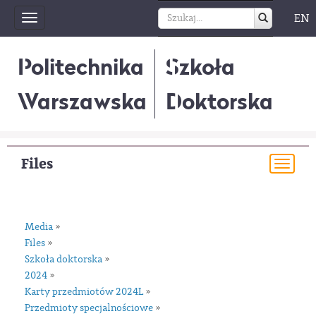
EN
Toggle
navigation
Politechnika
Szkoła
Warszawska
Doktorska
Files
Togg
navi
Media
»
Files
»
Szkoła doktorska
»
2024
»
Karty przedmiotów 2024L
»
Przedmioty specjalnościowe
»