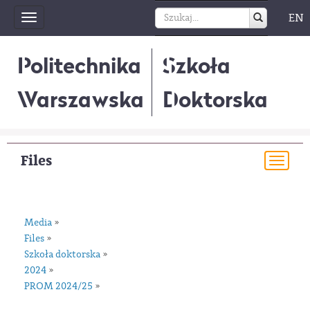
EN
Toggle
navigation
Politechnika
Szkoła
Warszawska
Doktorska
Files
Togg
navi
Media
»
Files
»
Szkoła doktorska
»
2024
»
PROM 2024/25
»