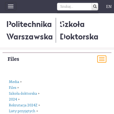
EN
Toggle
navigation
Politechnika
Szkoła
Warszawska
Doktorska
Files
Togg
navi
Media
»
Files
»
Szkoła doktorska
»
2024
»
Rekrutacja 2024Z
»
Listy przyjętych
»