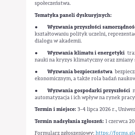
społeczeństwa.
Tematyka paneli dyskusyjnych:
Wyzwania przyszłości samorządnośc
●
kształtowaniu polityk uczelni, reprezent
dialogu w akademii.
Wyzwania klimatu i energetyki
●
tra
nauki na kryzys klimatyczny oraz zmiany 
Wyzwania bezpieczeństwa
●
bezpiecz
ekonomicznym, a także rola badań naukow
Wyzwania gospodarki przyszłości
●
n
automatyzacja i ich wpływ na rynek pracy
Termin i miejsce:
3–4 lipca 2026 r., Uniw
Termin nadsyłania zgłoszeń:
1 czerwca 20
Formularz zgłoszeniowy:
https://forms.