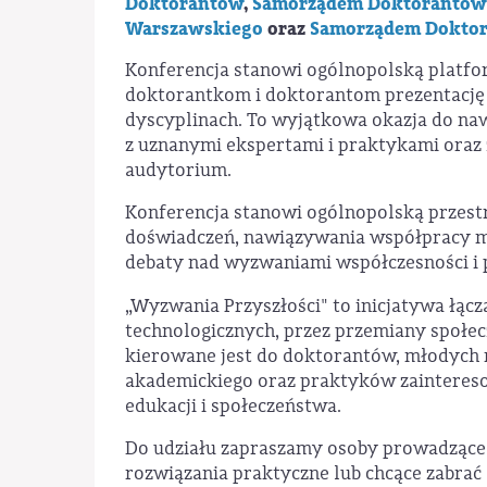
Doktorantów
,
Samorządem Doktorantów
Warszawskiego
oraz
Samorządem Doktor
Konferencja stanowi ogólnopolską platfo
doktorantkom i doktorantom prezentacj
dyscyplinach. To wyjątkowa okazja do na
z uznanymi ekspertami i praktykami ora
audytorium.
Konferencja stanowi ogólnopolską przes
doświadczeń, nawiązywania współpracy m
debaty nad wyzwaniami współczesności i p
„Wyzwania Przyszłości" to inicjatywa łącz
technologicznych, przez przemiany społec
kierowane jest do doktorantów, młodych 
akademickiego oraz praktyków zaintereso
edukacji i społeczeństwa.
Do udziału zapraszamy osoby prowadzące 
rozwiązania praktyczne lub chcące zabrać 