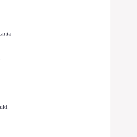
kania
y
j
uki,