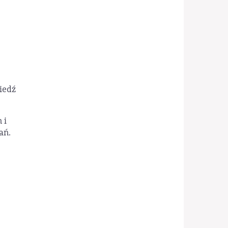
iedź
 i
ań.