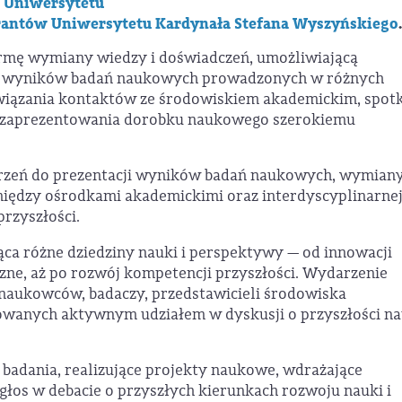
 Uniwersytetu
antów Uniwersytetu Kardynała Stefana Wyszyńskiego
.
rmę wymiany wiedzy i doświadczeń, umożliwiającą
ę wyników badań naukowych prowadzonych w różnych
wiązania kontaktów ze środowiskiem akademickim, spot
z zaprezentowania dorobku naukowego szerokiemu
trzeń do prezentacji wyników badań naukowych, wymian
iędzy ośrodkami akademickimi oraz interdyscyplinarne
rzyszłości.
ąca różne dziedziny nauki i perspektywy — od innowacji
zne, aż po rozwój kompetencji przyszłości. Wydarzenie
naukowców, badaczy, przedstawicieli środowiska
wanych aktywnym udziałem w dyskusji o przyszłości na
badania, realizujące projekty naukowe, wdrażające
głos w debacie o przyszłych kierunkach rozwoju nauki i