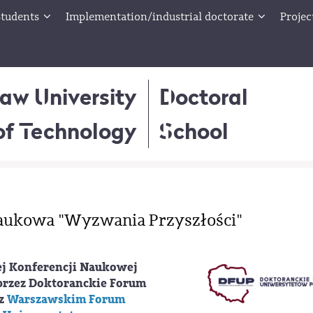
tudents
Implementation/industrial doctorate
Projec
aw University
Doctoral
of Technology
School
Naukowa "Wyzwania Przyszłości"
ej Konferencji Naukowej
przez Doktoranckie Forum
 z
Warszawskim Forum