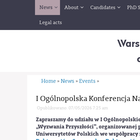
News
About
Candidates
PhD S
Legal acts
Wars
Home
News
Events
»
»
»
I Ogólnopolska Konferencja 
Opublikowano: 07/05/2026 7:25 am
Zapraszamy do udziału w I Ogólnopolski
„Wyzwania Przyszłości”, organizowanej 
Uniwersytetów Polskich we współpracy