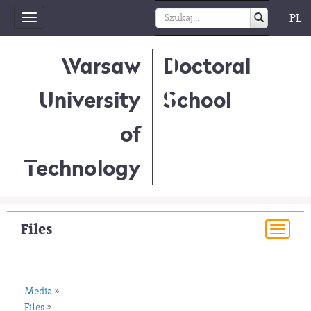
PL
Toggle
navigation
Warsaw
Doctoral
University
School
of
Technology
Files
Togg
navi
Media
»
Files
»