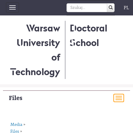
PL
Toggle
navigation
Warsaw
Doctoral
University
School
of
Technology
Files
Togg
navi
Media
»
Files
»